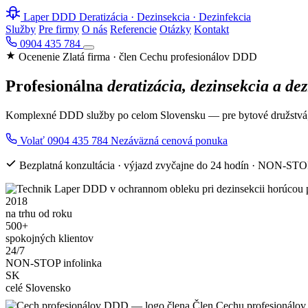
Laper
DDD
Deratizácia · Dezinsekcia · Dezinfekcia
Služby
Pre firmy
O nás
Referencie
Otázky
Kontakt
0904 435 784
Ocenenie Zlatá firma · člen Cechu profesionálov DDD
Profesionálna
deratizácia, dezinsekcia a de
Komplexné DDD služby po celom Slovensku — pre bytové družstvá, p
Volať 0904 435 784
Nezáväzná cenová ponuka
Bezplatná konzultácia · výjazd zvyčajne do 24 hodín · NON-STOP
2018
na trhu od roku
500+
spokojných klientov
24/7
NON-STOP infolinka
SK
celé Slovensko
Člen Cechu profesionál