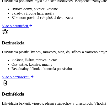
Likvidácia potkanov, myší a ďalších hlodavcov. Bezpečné uzamykateľn
Bytové domy, pivnice, kotolne
Sklady, výrobné haly, areály
Zákonom povinná celoplošná deratizácia
Viac o deratizácii
Dezinsekcia
Likvidácia ploštíc, švábov, mravcov, bĺch, ôs, sršňov a ďalšieho h
Ploštice, šváby, mravce, blchy
Osy, sršne, komáre, muchy
Reziduálny účinok a kontrola po zásahu
Viac o dezinsekcii
Dezinfekcia
Likvidácia baktérií, vírusov, plesní a zápachov v priestoroch. Vhodn