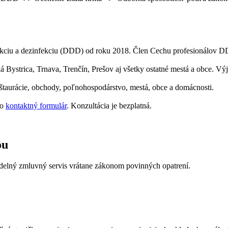
nsekciu a dezinfekciu (DDD) od roku 2018. Člen Cechu profesionálov 
á Bystrica, Trnava, Trenčín, Prešov aj všetky ostatné mestá a obce. Vý
reštaurácie, obchody, poľnohospodárstvo, mestá, obce a domácnosti.
bo
kontaktný formulár
. Konzultácia je bezplatná.
ou
idelný zmluvný servis vrátane zákonom povinných opatrení.